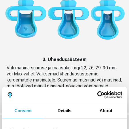
3. Ühendussüsteem
Vali masina suuruse ja maastiku järgi 22, 26, 29, 30 mm
või Max vahel. Väiksemad ühendussüsteemid
kergematele masinatele. Suuremad masinad või masinad,
mis töötavad märjal pinnasel, nõuavad võimsamaid
ühendussüsteeme. Maxil on rohkem liikuvaid osi, mis
vähendab kulumist.
Consent
Details
About