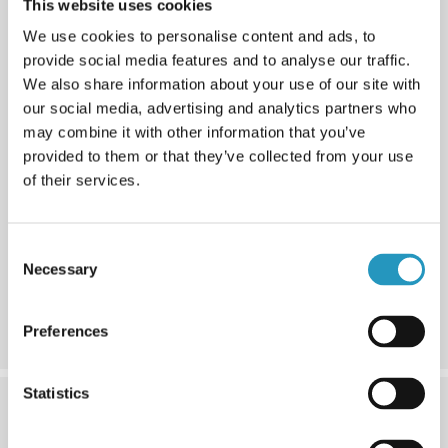
This website uses cookies
We use cookies to personalise content and ads, to
provide social media features and to analyse our traffic.
We also share information about your use of our site with
our social media, advertising and analytics partners who
may combine it with other information that you’ve
provided to them or that they’ve collected from your use
of their services.
4. Versioon
Consent
Pakume risttala otste jaoks standardseid, pehmeid või
Necessary
Selection
kitsaid variante. Pehme ots kaitseb rehvi külge paremini
näiteks kivide eest ja kitsas ots sobib juhul, kui ruumi on
vähem.
Preferences
Statistics