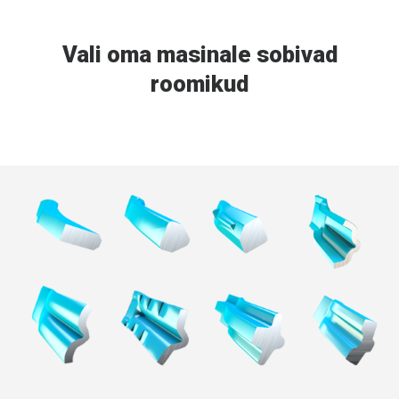
FRENCH
RUSSIAN
Vali oma masinale sobivad
SPANISH
roomikud
PORTUGUESE
ESTONIAN
NORTH AMERICA