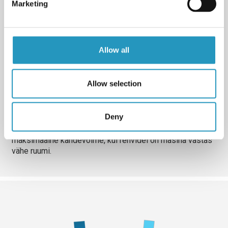
Marketing
Allow all
Allow selection
5. Positsioon
Deny
Kohanda masina risttala asukohta. Vali asümmeetriline
asend või kohanda üks külg lühikeseks, et saavutada
maksimaalne kandevõime, kui rehvidel on masina vastas
vähe ruumi.