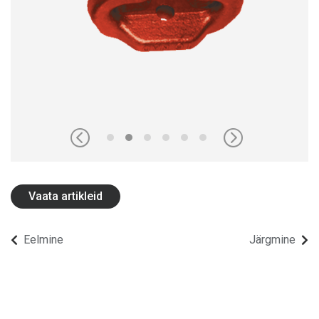
OLOFSFORSI KOHTA
KARJÄÄR
UUDISED
VÕTKE ÜHENDUST OLOFSFORSIGA
EDASIMÜÜJAD
OTSI
Vaata artikleid
ESTONIAN
ENGLISH
Eelmine
Järgmine
SWEDISH
GERMAN
FINNISH