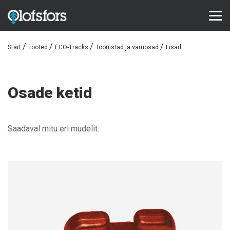
Start
Tooted
ECO-Tracks
Tööriistad ja varuosad
Lisad
TOOTED
ECO-Tracks™
Osade ketid
SharqEdges™
Bruxite™
Saadaval mitu eri mudelit.
TUGI JA TEENINDUS
Konfiguraator
Dokumendid
Videod
Korduma kippuvad küsimused