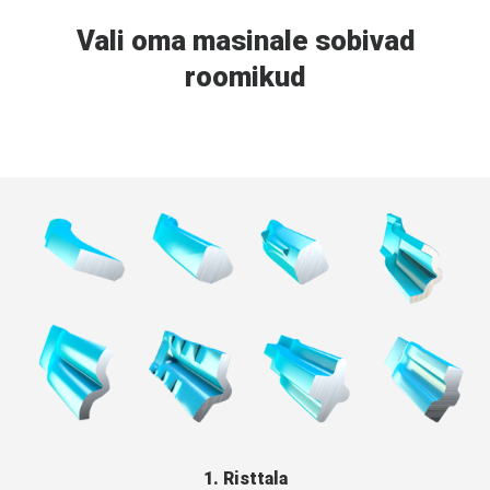
FRENCH
Vali oma masinale sobivad
RUSSIAN
roomikud
SPANISH
PORTUGUESE
ESTONIAN
NORTH AMERICA
1. Risttala