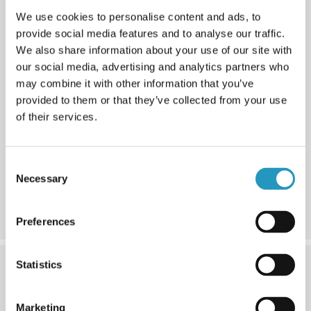
We use cookies to personalise content and ads, to
provide social media features and to analyse our traffic.
We also share information about your use of our site with
our social media, advertising and analytics partners who
may combine it with other information that you’ve
provided to them or that they’ve collected from your use
of their services.
4. Versioon
Pakume risttala otste jaoks standardseid, pehmeid või
Consent
kitsaid variante. Pehme ots kaitseb rehvi külge paremini
Necessary
Selection
näiteks kivide eest ja kitsas ots sobib juhul, kui ruumi on
vähem.
Preferences
Statistics
Marketing