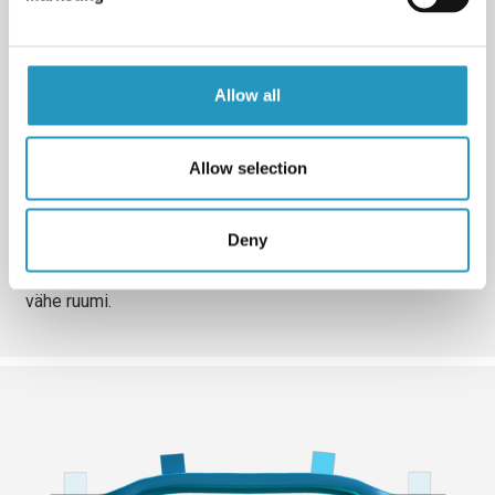
Allow all
Allow selection
5. Positsioon
Kohanda masina risttala asukohta. Vali asümmeetriline
Deny
asend või kohanda üks külg lühikeseks, et saavutada
maksimaalne kandevõime, kui rehvidel on masina vastas
vähe ruumi.