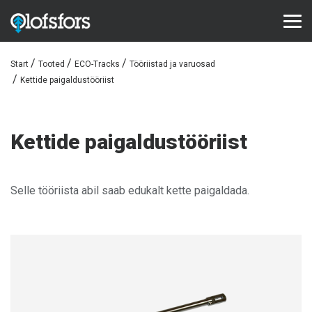
Start
Tooted
ECO-Tracks
Tööriistad ja varuosad
TOOTED
Kettide paigaldustööriist
ECO-Tracks™
SharqEdges™
Kettide paigaldustööriist
Bruxite™
TUGI JA TEENINDUS
Selle tööriista abil saab edukalt kette paigaldada.
Konfiguraator
Dokumendid
Videod
Korduma kippuvad küsimused