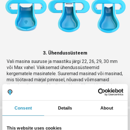
3. Ühendussüsteem
Vali masina suuruse ja maastiku järgi 22, 26, 29, 30 mm
või Max vahel. Väiksemad ühendussüsteemid
kergematele masinatele. Suuremad masinad või masinad,
mis töötavad märjal pinnasel, nõuavad võimsamaid
ühendussüsteeme. Maxil on rohkem liikuvaid osi, mis
vähendab kulumist.
Consent
Details
About
This website uses cookies