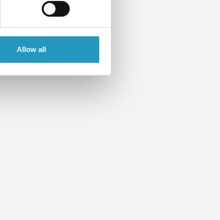
Allow all
ции