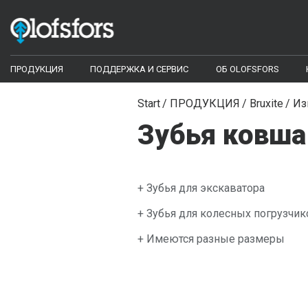
ПРОДУКЦИЯ
ПОДДЕРЖКА И СЕРВИС
ОБ OLOFSFORS
ECO-Tracks™
Configurator
Start
ПРОДУКЦИЯ
Bruxite
Из
Зубья ковша
Configurator
Библиотека документов
Гусеницы противоскольжения
Видео библиотека
Моногусеницы
+ Зубья для экскаватора
Цепи
Часто задаваемые вопросы
+ Зубья для колесных погрузчик
Harvester bars - Iggesund Forest
Инструменты и запасные части
+ Имеются разные размеры
SharqEdges™
Кромки для грейдеров и отвалов КДМ