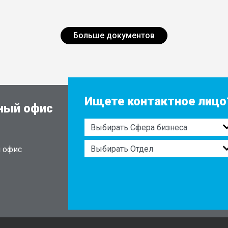
Больше документов
Ищете контактное лицо
вный офис
й офис