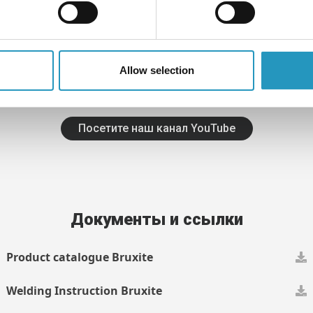
Подпишитесь на наш канал
Allow selection
смотрите видеоролики и узнайте больше о линейке продук
Olofsfors, подписавшись на наш канал в YouTube.
Посетите наш канал YouTube
Документы и ссылки
Product catalogue Bruxite
Welding Instruction Bruxite