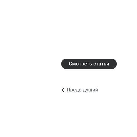
Принадлежности для монтажа и аксессуары
Bruxite™
Износные кромки и пластины
Монтажное оборудование и аксессуары
Смотреть статьи
Предыдущий