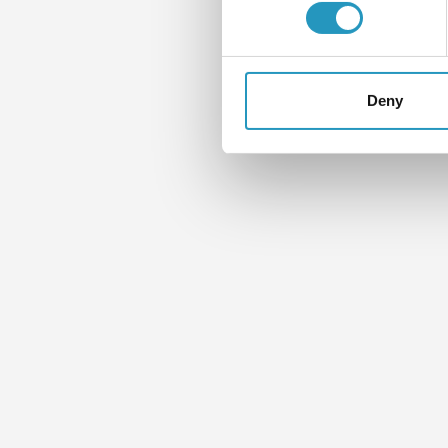
Deny
По