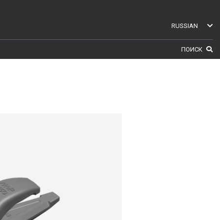
RUSSIAN
ENGLISH
ПОИСК
SWEDISH
GERMAN
FINNISH
FRENCH
RUSSIAN
SPANISH
PORTUGUESE
ESTONIAN
NORTH AMERICA