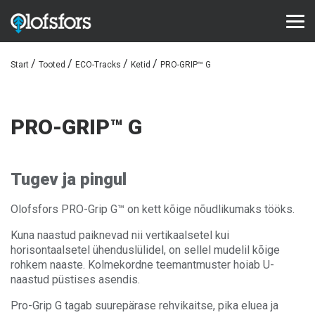
Start
Tooted
ECO-Tracks
Ketid
PRO-GRIP™ G
TOOTED
ECO-Tracks™
PRO-GRIP™ G
SharqEdges™
Bruxite™
Tugev ja pingul
TUGI JA TEENINDUS
Olofsfors PRO-Grip G™ on kett kõige nõudlikumaks tööks.
Konfiguraator
Kuna naastud paiknevad nii vertikaalsetel kui
Dokumendid
horisontaalsetel ühenduslülidel, on sellel mudelil kõige
rohkem naaste. Kolmekordne teemantmuster hoiab U-
Videod
naastud püstises asendis.
Pro-Grip G tagab suurepärase rehvikaitse, pika eluea ja
Korduma kippuvad küsimused