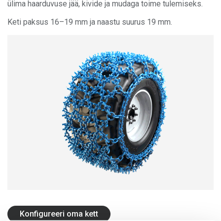
ülima haarduvuse jää, kivide ja mudaga toime tulemiseks.
OLOFSFORSI KOHTA
Keti paksus 16–19 mm ja naastu suurus 19 mm.
KARJÄÄR
UUDISED
VÕTKE ÜHENDUST OLOFSFORSIGA
EDASIMÜÜJAD
OTSI
ESTONIAN
ENGLISH
SWEDISH
GERMAN
FINNISH
Konfigureeri oma kett