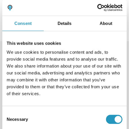
FRENCH
Eelmine
Järgmine
RUSSIAN
Consent
Details
About
SPANISH
PORTUGUESE
This website uses cookies
ESTONIAN
We use cookies to personalise content and ads, to
NORTH AMERICA
provide social media features and to analyse our traffic.
We also share information about your use of our site with
our social media, advertising and analytics partners who
may combine it with other information that you’ve
provided to them or that they’ve collected from your use
of their services.
Consent
Tutvu meie Youtube’i kanaliga
Necessary
Selection
Vaata tootevideoid ja lisateavet Olofsforsi tootevaliku